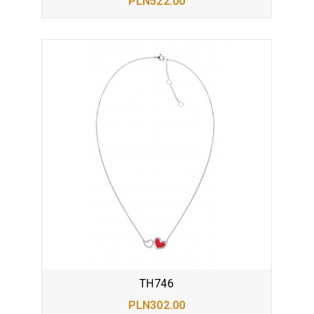
PLN522.00
TH746
PLN302.00