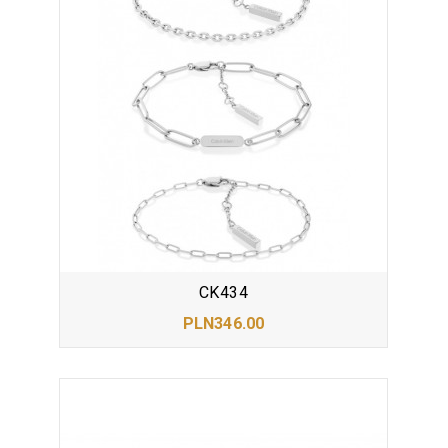
CK434
PLN346.00