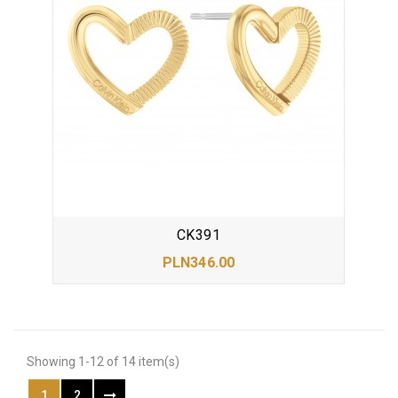
CK391
PLN346.00
Showing 1-12 of 14 item(s)
1
2